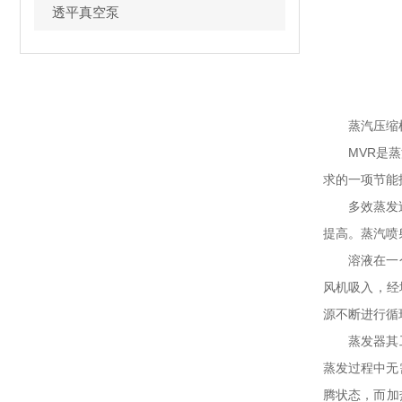
透平真空泵
蒸汽压缩
MVR是蒸
求的一项节能
多效蒸发
提高。蒸汽喷
溶液在一
风机吸入，经
源不断进行循
蒸发器其
蒸发过程中无
腾状态，而加