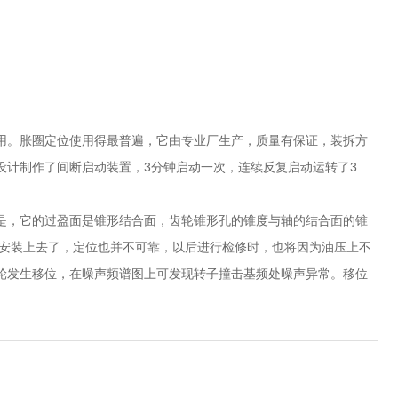
用。胀圈定位使用得最普遍，它由专业厂生产，质量有保证，装拆方
们曾设计制作了间断启动装置，3分钟启动一次，连续反复启动运转了3
是，它的过盈面是锥形结合面，齿轮锥形孔的锥度与轴的结合面的锥
强安装上去了，定位也并不可靠，以后进行检修时，也将因为油压上不
轮发生移位，在噪声频谱图上可发现转子撞击基频处噪声异常。移位